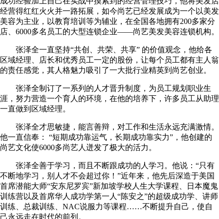
成功经验加上自己在实战中摸索到的经营管理技巧，他将美发店
经营得红红火火并一路拓展，如今尚艺已经发展成为一个以美发
美容为主业，以教育培训等为辅业，在全国各地拥有200多家分
店、6000多名员工的大型连锁企业——尚艺美发美容连锁机构。
张泽全一直坚持“共创、共荣、共享” 的价值观念，他给各
区域经理、店长和优秀员工一定的股份，让每个员工都有主人翁
的责任感觉，其人格魅力吸引了一大批行业精英到尚艺创业。
张泽全制订了一系列的人才晋升制度，为员工规划职业生
涯，努力营造一个育人的环境，在他的培养下，许多员工从助理
一直做到区域经理。
张泽全才思敏捷，能言善辩，对工作和生活永远充满激情。
他一直信奉： “短期成功靠运气，长期成功靠实力”，他创建的
尚艺文化使6000多尚艺人迸发了极大的活力。
张泽全善于学习，而且不断跟成功的人学习。他说：“只有
不断地学习，别人才不会超过你！”近年来，他先后深造于美国
首席潜能大师“安东尼罗宾”新加坡学校人生大学课程、日本魔鬼
训练营以及首席华人成功学第一人“陈安之”的超级成功学、讲师
训练、总裁训练、NAC说服力等课程……不断提升自己，使自
己永远走在时代的前列。